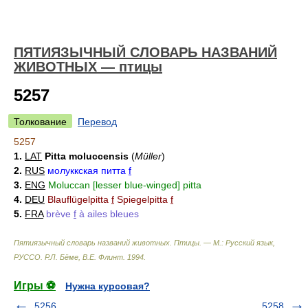
ПЯТИЯЗЫЧНЫЙ СЛОВАРЬ НАЗВАНИЙ
ЖИВОТНЫХ — птицы
5257
Толкование
Перевод
5257
1.
LAT
Pitta moluccensis
(
Müller
)
2.
RUS
молуккская питта
f
3.
ENG
Moluccan [lesser blue-winged] pitta
4.
DEU
Blauflügelpitta
f
Spiegelpitta
f
5.
FRA
brève
f
à ailes bleues
Пятиязычный словарь названий животных. Птицы. — М.: Русский язык,
РУССО
.
Р.Л. Бёме, В.Е. Флинт
.
1994
.
Игры ⚽
Нужна курсовая?
5256
5258