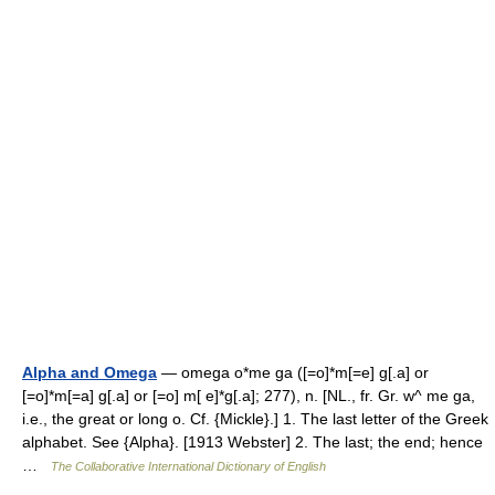
Alpha and Omega
— omega o*me ga ([=o]*m[=e] g[.a] or
[=o]*m[=a] g[.a] or [=o] m[ e]*g[.a]; 277), n. [NL., fr. Gr. w^ me ga,
i.e., the great or long o. Cf. {Mickle}.] 1. The last letter of the Greek
alphabet. See {Alpha}. [1913 Webster] 2. The last; the end; hence
…
The Collaborative International Dictionary of English