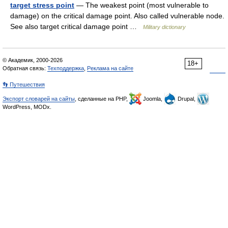
target stress point
— The weakest point (most vulnerable to
damage) on the critical damage point. Also called vulnerable node.
See also target critical damage point …
Military dictionary
© Академик, 2000-2026
18+
Обратная связь:
Техподдержка
,
Реклама на сайте
👣 Путешествия
Экспорт словарей на сайты
, сделанные на PHP,
Joomla,
Drupal,
WordPress, MODx.