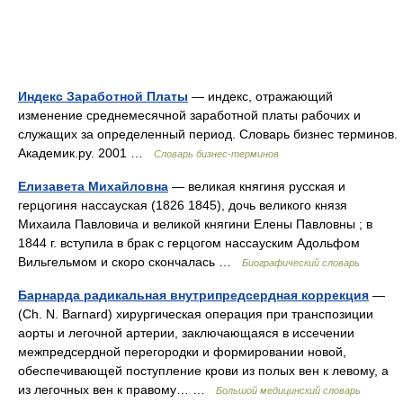
Индекс Заработной Платы
— индекс, отражающий
изменение среднемесячной заработной платы рабочих и
служащих за определенный период. Словарь бизнес терминов.
Академик.ру. 2001 …
Словарь бизнес-терминов
Елизавета Михайловна
— великая княгиня русская и
герцогиня нассауская (1826 1845), дочь великого князя
Михаила Павловича и великой княгини Елены Павловны ; в
1844 г. вступила в брак с герцогом нассауским Адольфом
Вильгельмом и скоро скончалась …
Биографический словарь
Барнарда радикальная внутрипредсердная коррекция
—
(Ch. N. Barnard) хирургическая операция при транспозиции
аорты и легочной артерии, заключающаяся в иссечении
межпредсердной перегородки и формировании новой,
обеспечивающей поступление крови из полых вен к левому, а
из легочных вен к правому… …
Большой медицинский словарь